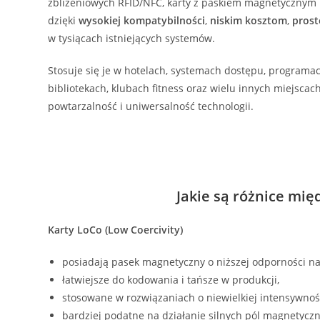
zbliżeniowych RFID/NFC, karty z paskiem magnetycznym
dzięki
wysokiej kompatybilności
,
niskim kosztom
,
prost
w tysiącach istniejących systemów.
Stosuje się je w hotelach, systemach dostępu, programac
bibliotekach, klubach fitness oraz wielu innych miejscach,
powtarzalność i uniwersalność technologii.
Jakie są różnice mię
Karty LoCo (Low Coercivity)
posiadają pasek magnetyczny o niższej odporności 
łatwiejsze do kodowania i tańsze w produkcji,
stosowane w rozwiązaniach o niewielkiej intensywnoś
bardziej podatne na działanie silnych pól magnetycz