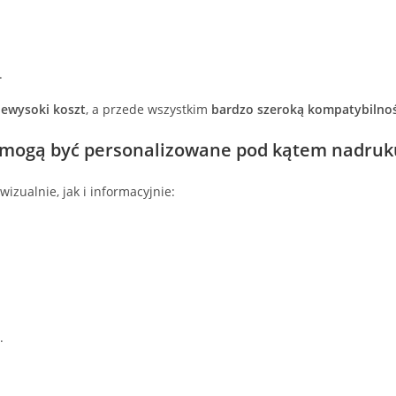
.
iewysoki koszt
, a przede wszystkim
bardzo szeroką kompatybilno
 mogą być personalizowane pod kątem nadruku
zualnie, jak i informacyjnie:
.