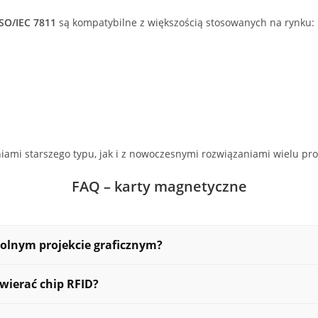
ISO/IEC 7811
są kompatybilne z większością stosowanych na rynku:
ami starszego typu, jak i z nowoczesnymi rozwiązaniami wielu pr
FAQ – karty magnetyczne
lnym projekcie graficznym?
dny z identyfikacją wizualną marki, z nadrukiem pełnokolorowym, 
wierać chip RFID?