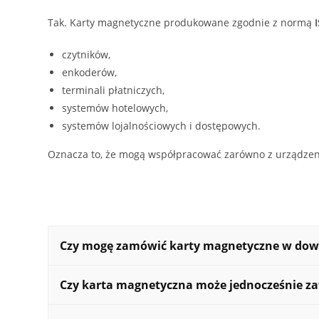
Tak. Karty magnetyczne produkowane zgodnie z normą
czytników,
enkoderów,
terminali płatniczych,
systemów hotelowych,
systemów lojalnościowych i dostępowych.
Oznacza to, że mogą współpracować zarówno z urządzeni
Czy mogę zamówić karty magnetyczne w dowo
Tak. Projekt może być całkowicie indywidualny – zgo
Czy karta magnetyczna może jednocześnie za
personalnymi.